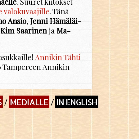
äel­le
. Suu­ret kii­tok­set
e va­lo­ku­vaa­jil­le
. Tänä
no Ansio
,
Jenni Hä­mä­läi­
,
Kim Saa­ri­nen
ja
Ma­
asuk­kail­le!
An­ni­kin Tähti
tiö Tam­pe­reen An­ni­kin
S
MEDIALLE
IN ENGLISH