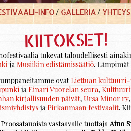
ESTIVAALI-INFO
GALLERIA
YHTEYS
KII­TOK­SET!
s­ti­vaa­lia tu­ke­vat ta­lou­del­li­ses­ti ai­na­k
­ki
ja
Musii­kin edis­tä­mis­sää­tiö
. Läm­pi­mät 
­kump­pa­nei­tam­me ovat
Liet­tuan kult­tuu­ri-in
­pun­ki
ja
Ei­na­ri Vuo­re­lan seura
,
Kult­tuu­ri
­han kir­jal­li­suu­den päi­vät
,
Ursa Minor ry
,
is­miyh­dis­tys
ja
Pir­kan­maan fes­ti­vaa­lit
. Kii
roo­sa­tauois­ta vas­taa­val­le tuot­ta­ja
Aino Su