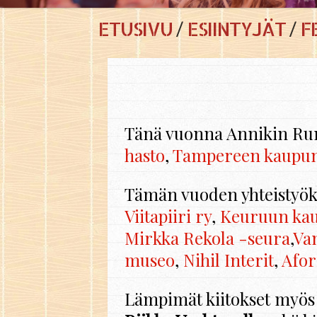
ETUSIVU
ESIINTYJÄT
F
Tänä vuon­na An­ni­kin Ru­no­fe
has­to
,
Tam­pe­reen kau­pun
Tämän vuo­den yh­teis­työ
Vii­ta­pii­ri ry
,
Keu­ruun kau
Mirk­ka Re­ko­la -seu­ra
,
Van
museo
,
Nihil In­te­rit
,
Afo­r
Läm­pi­mät kii­tok­set myös P