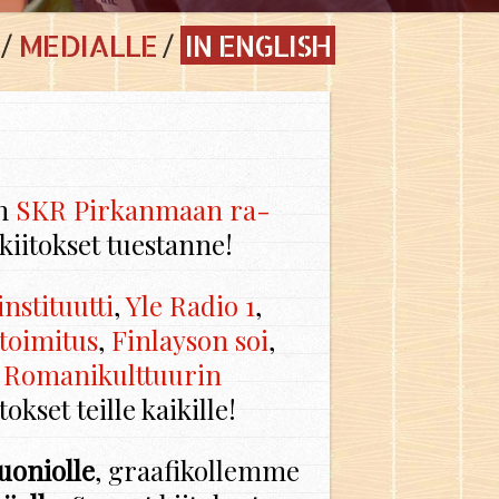
MEDIALLE
IN ENGLISH
in
SKR Pir­kan­maan ra­
kii­tok­set tues­tan­ne!
s­ti­tuut­ti
,
Yle Radio 1
,
­toi­mi­tus
,
Fin­lay­son soi
,
Ro­ma­ni­kult­tuu­rin
­tok­set teil­le kai­kil­le!
o­niol­le
, graa­fi­kol­lem­me