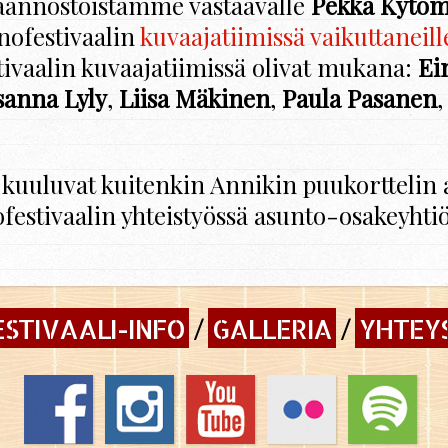
n­nös­töis­täm­me vas­taa­val­le
Pekka Ky­tö­m
o­fes­ti­vaa­lin
ku­vaa­ja­tii­mis­sä vai­kut­ta­neil­l
­vaa­lin ku­vaa­ja­tii­mis­sä oli­vat mu­ka­na:
Ei
an­na Lyly
,
Liisa Mä­ki­nen
,
Paula Pa­sa­nen
u­lu­vat kui­ten­kin An­ni­kin puu­kort­te­lin 
o­fes­ti­vaa­lin yh­teis­työs­sä asun­to-osa­keyh­
ESTIVAALI-INFO
GALLERIA
YHTEY