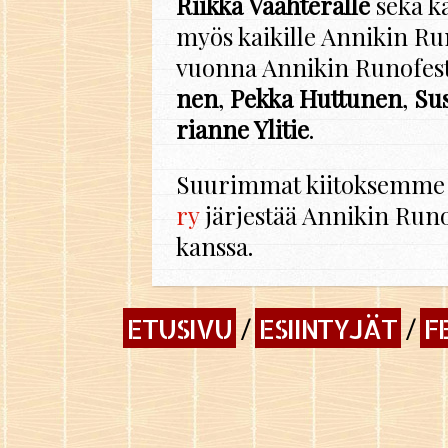
Riik­ka Vaah­te­ral­le
sekä kää
myös kai­kil­le An­ni­kin Ru­n
vuon­na An­ni­kin Ru­no­fes­ti
nen
,
Pekka Hut­tu­nen
,
Sus
rian­ne Yli­tie
.
Suu­rim­mat kii­tok­sem­me ku
ry
jär­jes­tää An­ni­kin Ru­n
kans­sa.
ETUSIVU
ESIINTYJÄT
F