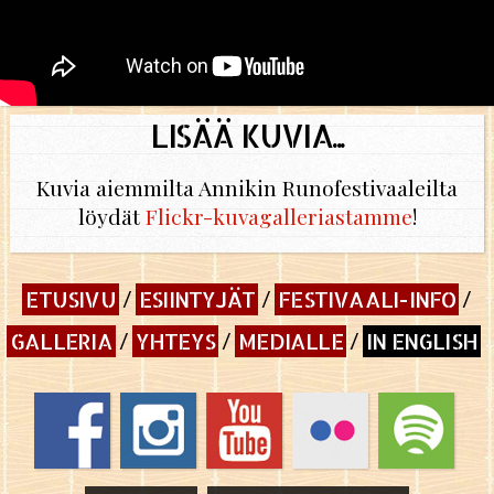
LISÄÄ KUVIA...
Kuvia aiemmilta Annikin Runofestivaaleilta
löydät
Flickr-kuvagalleriastamme
!
ETUSIVU
ESIINTYJÄT
FESTIVAALI-INFO
GALLERIA
YHTEYS
MEDIALLE
IN ENGLISH