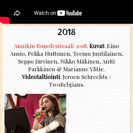
2018
Annikin Runofestivaali 2018
.
Kuvat
: Eino
Ansio, Pekka Huttunen, Teemu Juutilainen,
Seppo Järvinen, Nikko Mäkinen, Antti
Parkkinen & Marianne Ylitie.
Videotaltiointi
: Jeroen Sebrechts /
TwoBelgians.