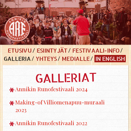
ETUSIVU
ESIINTYJÄT
FESTIVAALI-INFO
GALLERIA
YHTEYS
MEDIALLE
IN ENGLISH
GALLERIAT
Annikin Runofestivaali 2024
Making-of Villiomenapuu-muraali
2023
Annikin Runofestivaali 2022