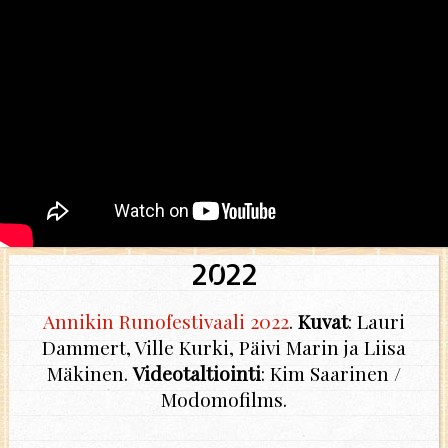
2022
Annikin Runofestivaali 2022
.
Kuvat
: Lauri
Dammert, Ville Kurki, Päivi Marin ja Liisa
Mäkinen.
Videotaltiointi
: Kim Saarinen /
Modomofilms.