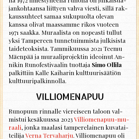
na 1972 il­mes­ty­neel­lä ru­nol­la on jul­kai­sua­
jan­koh­taan­sa liit­tyen vahva vies­ti, sillä rak­
kaus­suh­teet samaa su­ku­puol­ta ole­van
kans­sa oli­vat maas­sam­me rikos vuo­teen
1971 saak­ka. Mu­raa­lis­ta on no­peas­ti tul­lut
yksi Tam­pe­reen tun­ne­tuim­mis­ta jul­ki­sis­ta
tai­de­teok­sis­ta. Tam­mi­kuus­sa 2021 Teemu
Mäen­pää ja mu­raa­li­pro­jek­tin ideoi­nut An­
ni­kin Ru­no­fes­ti­vaa­lin tuot­ta­ja
Simo Ol­li­la
pal­kit­tiin Kalle Kai­ha­rin kult­tuu­ri­sää­tiön
kult­tuu­ri­pal­kin­nol­la.
VIL­LIO­ME­NA­PUU
Ru­no­puun rin­nal­le vie­rei­seen ta­loon val­
mis­tui ke­sä­kuus­sa 2023
Vil­lio­me­na­puu-mu­
raa­li
, jonka maa­la­si tam­pe­re­lai­nen ku­va­tai­
tei­li­ja
Verna Ter­va­har­ju
. Vil­lio­me­na­puu oli