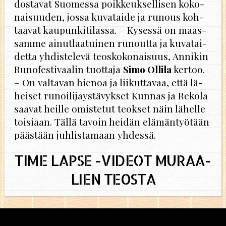
dos­ta­vat Suo­mes­sa poik­keuk­sel­li­sen ko­ko­
nai­suu­den, jossa ku­va­tai­de ja ru­nous koh­
taa­vat kau­pun­ki­ti­las­sa. – Ky­ses­sä on maas­
sam­me ai­nut­laa­tui­nen ru­nout­ta ja ku­va­tai­
det­ta yh­dis­te­le­vä teos­ko­ko­nai­suus, An­ni­kin
Ru­no­fes­ti­vaa­lin tuot­ta­ja
Simo Ol­li­la
ker­too.
– On val­ta­van hie­noa ja lii­kut­ta­vaa, että lä­
hei­set ru­noi­li­jays­tä­vyk­set Kun­nas ja Re­ko­la
saa­vat heil­le omis­te­tut teok­set näin lä­hel­le
toi­si­aan. Tällä ta­voin hei­dän elä­män­työ­tään
pääs­tään juh­lis­ta­maan yh­des­sä.
TIME LAPSE -VI­DEOT MU­RAA­
LIEN TEOS­TA