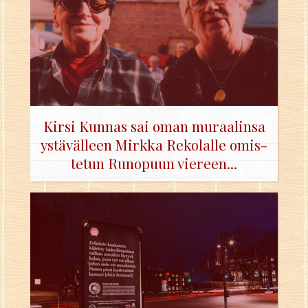
Kirsi Kun­nas sai oman mu­raa­lin­sa
ys­tä­väl­leen Mirk­ka Re­ko­lal­le omis­
te­tun Ru­no­puun vie­reen...