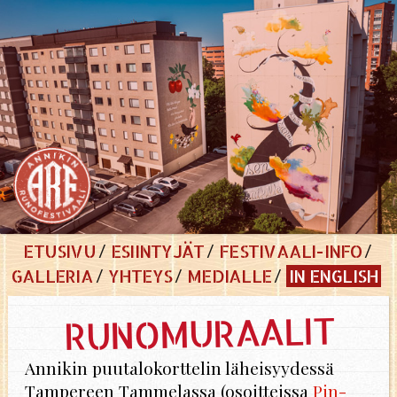
ETUSIVU
ESIINTYJÄT
FESTIVAALI-INFO
GALLERIA
YHTEYS
MEDIALLE
IN ENGLISH
RUNOMURAALIT
An­ni­kin puu­ta­lo­kort­te­lin lä­hei­syy­des­sä
Tam­pe­reen Tam­me­las­sa (osoit­teis­sa
Pin­