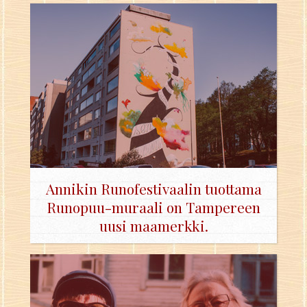
An­ni­kin Ru­no­fes­ti­vaa­lin tuot­ta­ma
Ru­no­puu-mu­raa­li on Tam­pe­reen
uusi maa­merk­ki.