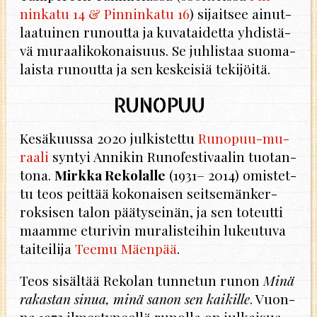
nin­ka­tu 14 & Pin­nin­ka­tu 16
) si­jait­see ai­nut­
laa­tui­nen ru­nout­ta ja ku­va­tai­det­ta yh­dis­tä­
vä mu­raa­li­ko­ko­nai­suus. Se juh­lis­taa suo­ma­
lais­ta ru­nout­ta ja sen kes­kei­siä te­ki­jöi­tä.
RU­NO­PUU
Ke­sä­kuus­sa 2020 jul­kis­tet­tu
Ru­no­puu-mu­
raa­li
syn­tyi An­ni­kin Ru­no­fes­ti­vaa­lin tuo­tan­
to­na.
Mirk­ka Re­ko­lal­le
(1931– 2014) omis­tet­
tu teos peit­tää ko­ko­nai­sen seit­se­män­ker­
rok­si­sen talon pää­ty­sei­nän, ja sen to­teut­ti
maam­me etu­ri­vin mu­ra­lis­tei­hin lu­keu­tu­va
tai­tei­li­ja
Teemu Mäen­pää
.
Teos si­säl­tää Re­ko­lan tun­ne­tun runon
Minä
ra­kas­tan sinua, minä sanon sen kai­kil­le
. Vuon­