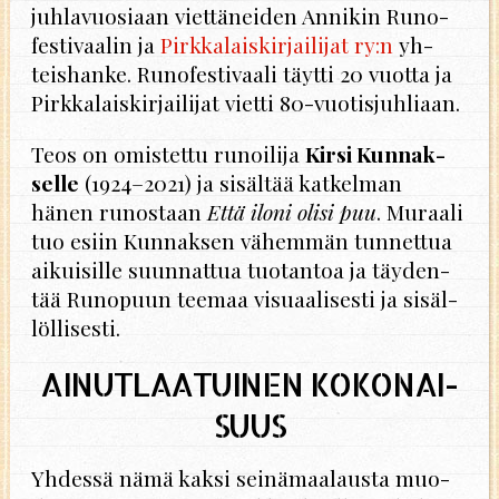
juh­la­vuo­si­aan viet­tä­nei­den An­ni­kin Ru­no­
fes­ti­vaa­lin ja
Pirk­ka­lais­kir­jai­li­jat ry:n
yh­
teis­han­ke. Ru­no­fes­ti­vaa­li täyt­ti 20 vuot­ta ja
Pirk­ka­lais­kir­jai­li­jat viet­ti 80-vuo­tis­juh­li­aan.
Teos on omis­tet­tu ru­noi­li­ja
Kirsi Kun­nak­
sel­le
(1924–2021) ja si­säl­tää kat­kel­man
hänen ru­nos­taan
Että iloni olisi puu
. Mu­raa­li
tuo esiin Kun­nak­sen vä­hem­män tun­net­tua
ai­kui­sil­le suun­nat­tua tuo­tan­toa ja täy­den­
tää Ru­no­puun tee­maa vi­su­aa­li­ses­ti ja si­säl­
löl­li­ses­ti.
AI­NUT­LAA­TUI­NEN KO­KO­NAI­
SUUS
Yh­des­sä nämä kaksi sei­nä­maa­laus­ta muo­